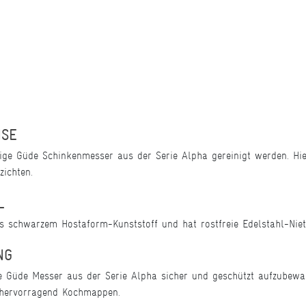
ISE
ge Güde Schinkenmesser aus der Serie Alpha gereinigt werden. Hier
zichten.
L
aus schwarzem Hostaform-Kunststoff und hat rostfreie Edelstahl-Niet
NG
ie Güde Messer aus der Serie Alpha sicher und geschützt aufzubew
 hervorragend Kochmappen.