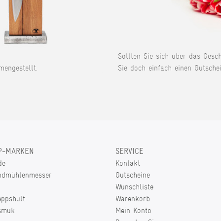
Sollten Sie sich über das Gesc
engestellt.
Sie doch einfach einen Gutschei
P-MARKEN
SERVICE
de
Kontakt
ndmühlenmesser
Gutscheine
Wunschliste
eppshult
Warenkorb
smuk
Mein Konto